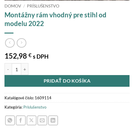
DOMOV
/
PRÍSLUŠENSTVO
Montážny rám vhodný pre stihl od
modelu 2022
152,98
€
s DPH
množstvo Montážny rám vhodný pre stihl od modelu 2022
PRIDAŤ DO KOŠÍKA
Katalógové číslo:
1609114
Kategória:
Príslušenstvo