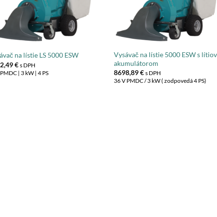
Vysávač na lístie 5000 ESW s líti
ávač na lístie LS 5000 ESW
akumulátorom
2,49
€
s DPH
8698,89
€
PMDC | 3 kW | 4 PS
s DPH
36 V PMDC / 3 kW ( zodpovedá 4 PS)