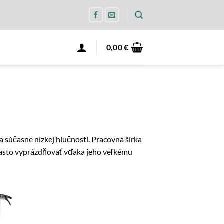
0,00
€
účasne nízkej hlučnosti. Pracovná šírka
 často vyprázdňovať vďaka jeho veľkému