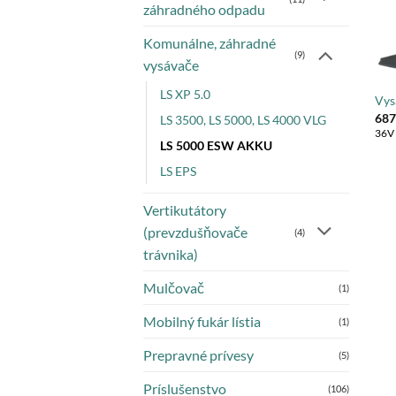
záhradného odpadu
Komunálne, záhradné
(9)
vysávače
LS XP 5.0
Vys
687
LS 3500, LS 5000, LS 4000 VLG
36V 
LS 5000 ESW AKKU
LS EPS
Vertikutátory
(prevzdušňovače
(4)
trávnika)
Mulčovač
(1)
Mobilný fukár lístia
(1)
Prepravné prívesy
(5)
Príslušenstvo
(106)