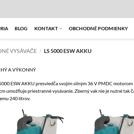
RIA
BLOG
KONTAKT
OBCHODNÉ PODMIENKY
NÉ VYSÁVAČE
/
LS 5000 ESW AKKU
CHÝ A VÝKONNÝ
5000 ESW AKKU presviedča svojím silným 36 V PMDC motorom a s
cm umožňuje priestranné vysávanie. Zberný vak nie je nutné tak
emu 240 litrov.