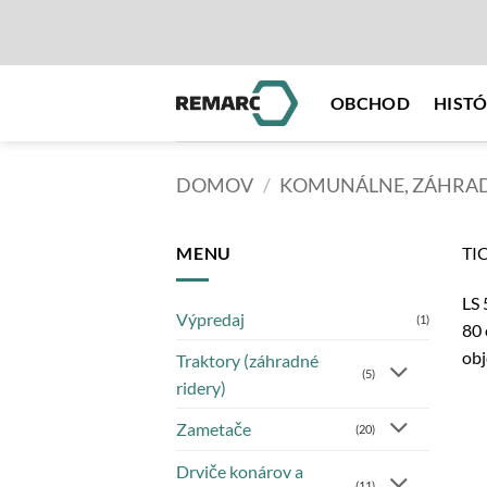
Skip
to
content
OBCHOD
HISTÓ
DOMOV
/
KOMUNÁLNE, ZÁHRAD
MENU
TI
LS 
Výpredaj
(1)
80 
obj
Traktory (záhradné
(5)
ridery)
Zametače
(20)
Drviče konárov a
(11)