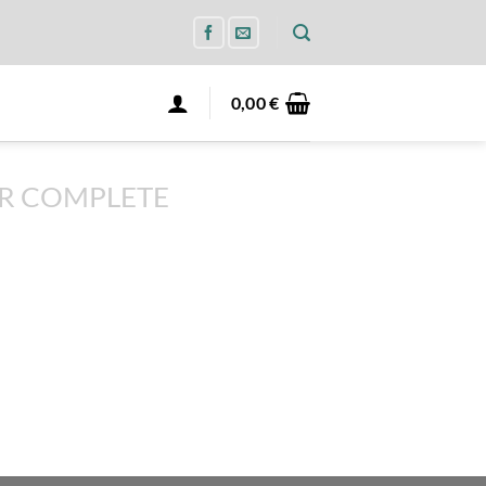
0,00
€
R COMPLETE