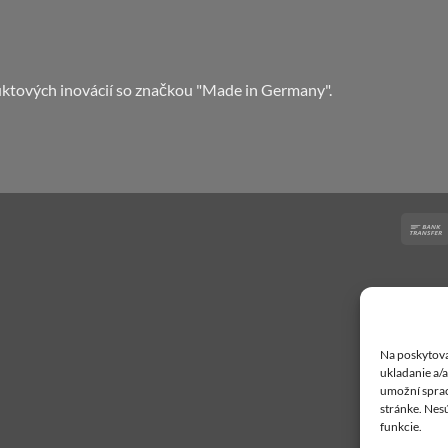
tových inovácií so značkou "Made in Germany".
Na poskytova
ukladanie a/
umožní spraco
stránke. Nesú
funkcie.