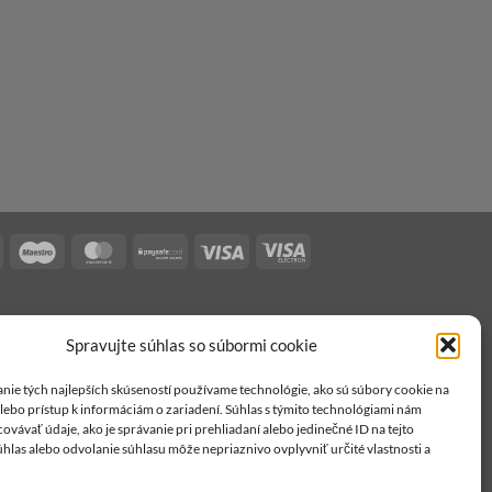
Bank
Maestro
MasterCard
PaySafe
Visa
Visa
Transfer
Electron
Spravujte súhlas so súbormi cookie
nie tých najlepších skúseností používame technológie, ako sú súbory cookie na
alebo prístup k informáciám o zariadení. Súhlas s týmito technológiami nám
vávať údaje, ako je správanie pri prehliadaní alebo jedinečné ID na tejto
hlas alebo odvolanie súhlasu môže nepriaznivo ovplyvniť určité vlastnosti a