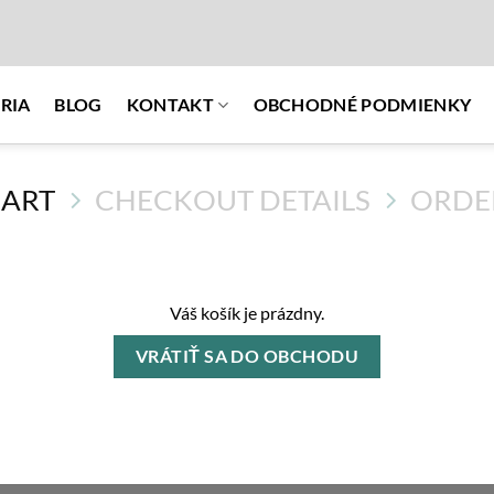
RIA
BLOG
KONTAKT
OBCHODNÉ PODMIENKY
CART
CHECKOUT DETAILS
ORDE
Váš košík je prázdny.
VRÁTIŤ SA DO OBCHODU