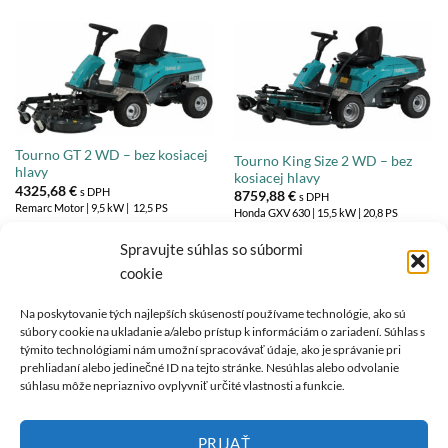
Tourno GT 2 WD – bez kosiacej
Tourno King Size 2 WD – bez
hlavy
kosiacej hlavy
4325,68
€
s DPH
8759,88
€
s DPH
Remarc Motor | 9,5 kW | 12,5 PS
Honda GXV 630 | 15,5 kW | 20,8 PS
Spravujte súhlas so súbormi
cookie
Na poskytovanie tých najlepších skúseností používame technológie, ako sú
súbory cookie na ukladanie a/alebo prístup k informáciám o zariadení. Súhlas s
O NÁS
týmito technológiami nám umožní spracovávať údaje, ako je správanie pri
prehliadaní alebo jedinečné ID na tejto stránke. Nesúhlas alebo odvolanie
súhlasu môže nepriaznivo ovplyvniť určité vlastnosti a funkcie.
REMARC je synonymom kvalitných produktových inovácií so
značkou "Made in Germany".
PRIJAŤ