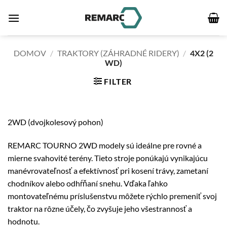
Skip
to
content
DOMOV
/
TRAKTORY (ZÁHRADNÉ RIDERY)
/
4X2 (2
WD)
FILTER
2WD (dvojkolesový pohon)
REMARC TOURNO 2WD modely sú ideálne pre rovné a
mierne svahovité terény. Tieto stroje ponúkajú vynikajúcu
manévrovateľnosť a efektívnosť pri kosení trávy, zametaní
chodníkov alebo odhŕňaní snehu. Vďaka ľahko
montovateľnému príslušenstvu môžete rýchlo premeniť svoj
traktor na rôzne účely, čo zvyšuje jeho všestrannosť a
hodnotu.