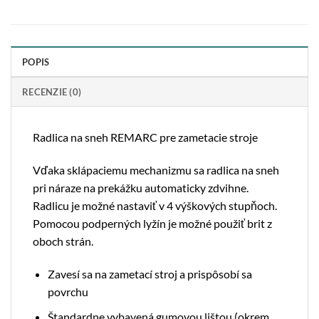
POPIS
RECENZIE (0)
Radlica na sneh REMARC pre zametacie stroje
Vďaka sklápaciemu mechanizmu sa radlica na sneh
pri náraze na prekážku automaticky zdvihne.
Radlicu je možné nastaviť v 4 výškových stupňoch.
Pomocou podperných lyžín je možné použiť brit z
oboch strán.
Zavesí sa na zametací stroj a prispôsobí sa
povrchu
Štandardne vybavená gumovou lištou (okrem