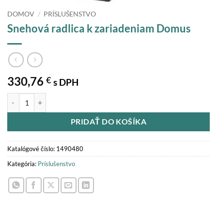
DOMOV
/
PRÍSLUŠENSTVO
Snehová radlica k zariadeniam Domus
330,76
€
s DPH
množstvo Snehová radlica k zariadeniam Domus
PRIDAŤ DO KOŠÍKA
Katalógové číslo:
1490480
Kategória:
Príslušenstvo