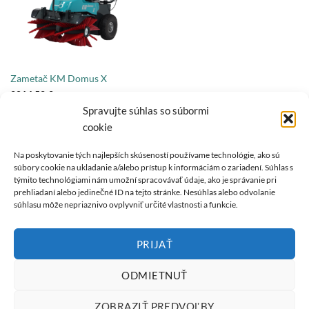
Zametač KM Domus X
2014,52
€
s DPH
Honda GCV 170 | 3,6 kW | 4,8 PS
Spravujte súhlas so súbormi
cookie
Na poskytovanie tých najlepších skúseností používame technológie, ako sú
súbory cookie na ukladanie a/alebo prístup k informáciám o zariadení. Súhlas s
O NÁS
týmito technológiami nám umožní spracovávať údaje, ako je správanie pri
prehliadaní alebo jedinečné ID na tejto stránke. Nesúhlas alebo odvolanie
súhlasu môže nepriaznivo ovplyvniť určité vlastnosti a funkcie.
REMARC je synonymom kvalitných produktových inovácií so
značkou "Made in Germany".
PRIJAŤ
ODMIETNUŤ
ZOBRAZIŤ PREDVOĽBY