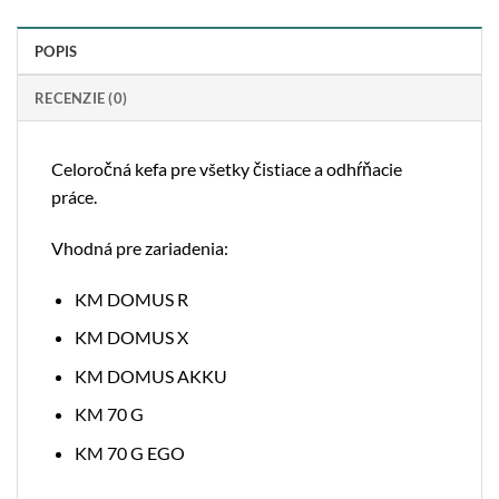
POPIS
RECENZIE (0)
Celoročná kefa pre všetky čistiace a odhŕňacie
práce.
Vhodná pre zariadenia:
KM DOMUS R
KM DOMUS X
KM DOMUS AKKU
KM 70 G
KM 70 G EGO