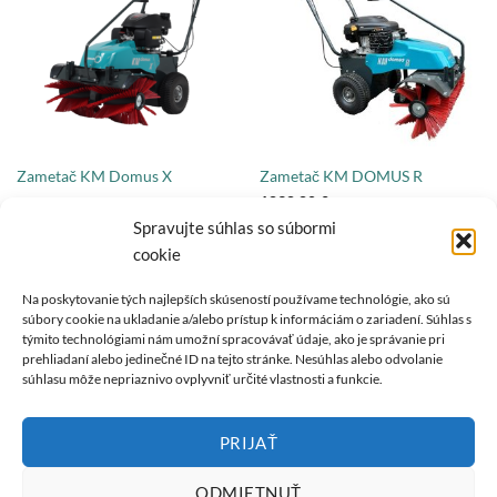
Zametač KM DOMUS R
Zametač KM Domus X
1838,80
€
2014,52
€
s DPH
s DPH
REMARC Motor 3,5 kW | 4,76 PS
Honda GCV 170 | 3,6 kW | 4,8 PS
Spravujte súhlas so súbormi
cookie
Na poskytovanie tých najlepších skúseností používame technológie, ako sú
súbory cookie na ukladanie a/alebo prístup k informáciám o zariadení. Súhlas s
O NÁS
týmito technológiami nám umožní spracovávať údaje, ako je správanie pri
prehliadaní alebo jedinečné ID na tejto stránke. Nesúhlas alebo odvolanie
súhlasu môže nepriaznivo ovplyvniť určité vlastnosti a funkcie.
REMARC je synonymom kvalitných produktových inovácií so
značkou "Made in Germany".
PRIJAŤ
ODMIETNUŤ