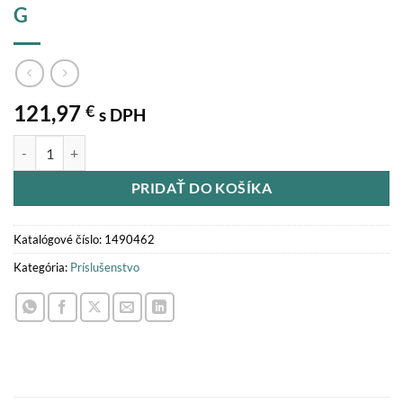
G
121,97
€
s DPH
množstvo Celoročná kefa k zariadeniam Domus /70 G
PRIDAŤ DO KOŠÍKA
Katalógové číslo:
1490462
Kategória:
Príslušenstvo