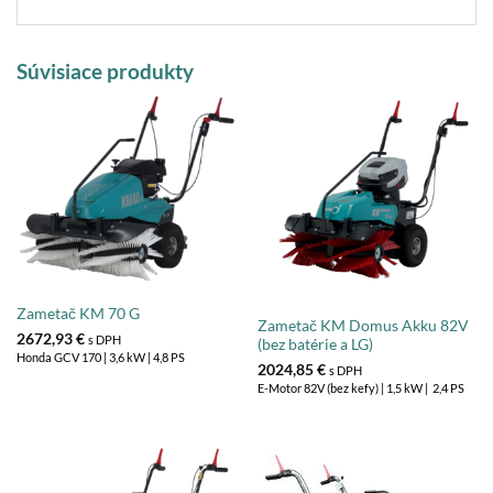
Súvisiace produkty
Zametač KM 70 G
Zametač KM Domus Akku 82V
2672,93
€
s DPH
(bez batérie a LG)
Honda GCV 170 | 3,6 kW | 4,8 PS
2024,85
€
s DPH
E-Motor 82V (bez kefy) | 1,5 kW | 2,4 PS