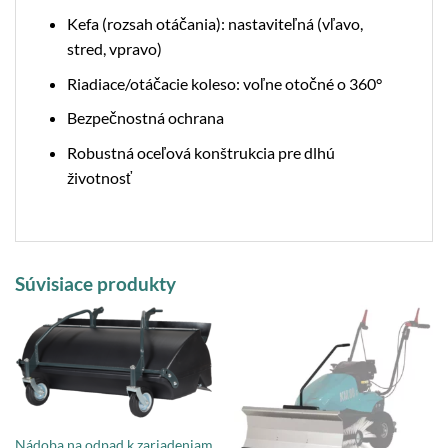
Kefa (rozsah otáčania): nastaviteľná (vľavo,
stred, vpravo)
Riadiace/otáčacie koleso: voľne otočné o 360°
Bezpečnostná ochrana
Robustná oceľová konštrukcia pre dlhú
životnosť
Súvisiace produkty
Nádoba na odpad k zariadeniam