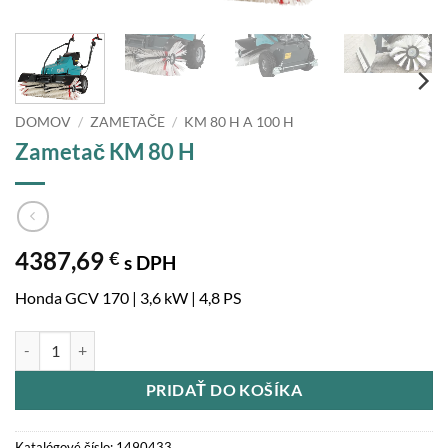
DOMOV
/
ZAMETAČE
/
KM 80 H A 100 H
Zametač KM 80 H
4387,69
€
s DPH
Honda GCV 170 | 3,6 kW | 4,8 PS
množstvo Zametač KM 80 H
PRIDAŤ DO KOŠÍKA
Katalógové číslo:
1490433