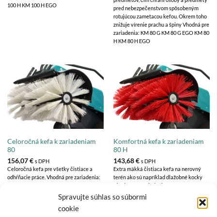
100 H KM 100 H EGO
pred nebezpečenstvom spôsobeným
rotujúcou zametacou kefou. Okrem toho
znižuje vírenie prachu a špiny Vhodná pre
zariadenia: KM 80 G KM 80 G EGO KM 80
H KM 80 H EGO
Celoročná kefa k zariadeniam
Komfortná kefa k zariadeniam
80
80 H
156,07
€
143,68
€
s DPH
s DPH
Celoročná kefa pre všetky čistiace a
Extra mäkká čistiaca kefa na nerovný
odhŕňacie práce. Vhodná pre zariadenia:
terén ako sú napríklad dlažobné kocky
KM 80 H KM 80 H EGO
Vhodná pre zariadenia: KM 80 H KM 80 H
EGO
Spravujte súhlas so súbormi
cookie