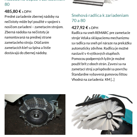
80
485,80
€
s DPH
Snehová radlica k zariadeniam
Predné zariadenie zbernej nádoby na
70 a 80
nečistoty môže byť použité v spojení s
nosičom zariadení – zametacím strojom.
427,92
€
s DPH
Zberná nádoba na nečistoty je
Radlica na sneh REMARC pre zametacie
namontovaná na prednej strane
stroje Vďaka sklápaciemu mechanizmu
zametacieho stroja. Otáčaním
sa radlica na sneh pri náraze na prekážku
zametacích kief sa špina a lístie
automaticky zdvihne. Radlicu je možné
dostávajú do zbernej nádoby.
nastaviť v 4 výškových stupňoch.
Pomocou podperných lyžín je možné
použiť brit z oboch strán. Zavesí sa na
zametací stroj a prispôsobí sa povrchu
Štandardne vybavená gumovou lištou
Vhodná na zariadenia: KM [...]