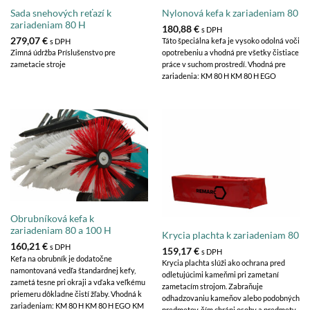
Nylonová kefa k zariadeniam 80
Sada snehových reťazí k
zariadeniam 80 H
180,88
€
s DPH
279,07
€
Táto špeciálna kefa je vysoko odolná voči
s DPH
opotrebeniu a vhodná pre všetky čistiace
Zimná údržba Príslušenstvo pre
práce v suchom prostredí. Vhodná pre
zametacie stroje
zariadenia: KM 80 H KM 80 H EGO
Obrubníková kefa k
zariadeniam 80 a 100 H
Krycia plachta k zariadeniam 80
160,21
€
s DPH
159,17
€
s DPH
Kefa na obrubník je dodatočne
Krycia plachta slúži ako ochrana pred
namontovaná vedľa štandardnej kefy,
odletujúcimi kameňmi pri zametaní
zametá tesne pri okraji a vďaka veľkému
zametacím strojom. Zabraňuje
priemeru dôkladne čistí žľaby. Vhodná k
odhadzovaniu kameňov alebo podobných
zariadeniam: KM 80 H KM 80 H EGO KM
predmetov, čím chráni osoby a predmety