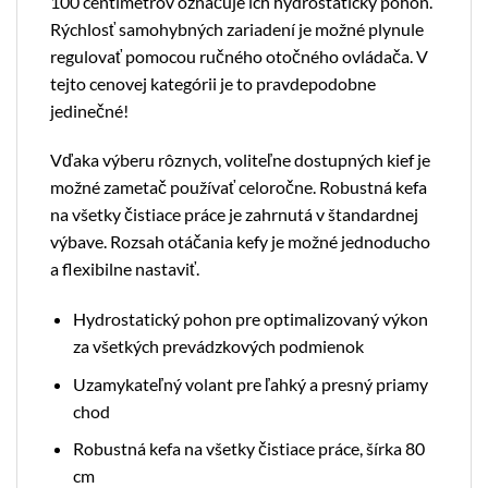
100 centimetrov označuje ich hydrostatický pohon.
Rýchlosť samohybných zariadení je možné plynule
regulovať pomocou ručného otočného ovládača. V
tejto cenovej kategórii je to pravdepodobne
jedinečné!
Vďaka výberu rôznych, voliteľne dostupných kief je
možné zametač používať celoročne. Robustná kefa
na všetky čistiace práce je zahrnutá v štandardnej
výbave. Rozsah otáčania kefy je možné jednoducho
a flexibilne nastaviť.
Hydrostatický pohon pre optimalizovaný výkon
za všetkých prevádzkových podmienok
Uzamykateľný volant pre ľahký a presný priamy
chod
Robustná kefa na všetky čistiace práce, šírka 80
cm