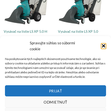
Vysávač na lístie LS XP 5.0 H
Vysávač na lístie LS XP 5.0
4700,88
€
3406,79
€
s DPH
s DPH
Honda GX 160 | 3,6 kW | 4,8 PS
Honda GX 160 | 3,6 kW | 4,8 PS
Spravujte súhlas so súbormi
cookie
Na poskytovanie tých najlepších skúseností používame technológie, ako sú
súbory cookie na ukladanie a/alebo prístup k informáciám o zariadení. Súhlas s
O NÁS
týmito technológiami nám umožní spracovávať údaje, ako je správanie pri
prehliadaní alebo jedinečné ID na tejto stránke. Nesúhlas alebo odvolanie
súhlasu môže nepriaznivo ovplyvniť určité vlastnosti a funkcie.
REMARC je synonymom kvalitných produktových inovácií so
značkou "Made in Germany".
PRIJAŤ
ODMIETNUŤ