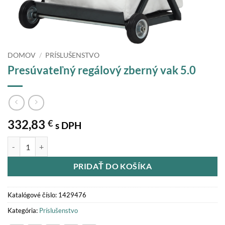
DOMOV
/
PRÍSLUŠENSTVO
Presúvateľný regálový zberný vak 5.0
332,83
€
s DPH
množstvo Presúvateľný regálový zberný vak 5.0
PRIDAŤ DO KOŠÍKA
Katalógové číslo:
1429476
Kategória:
Príslušenstvo