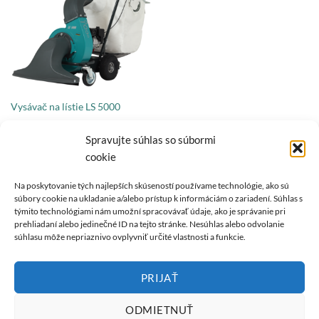
Vysávač na lístie LS 5000
3244,52
€
s DPH
Honda GX 160 | 3,6 kW | 4,8 PS
Spravujte súhlas so súbormi
cookie
Na poskytovanie tých najlepších skúseností používame technológie, ako sú
súbory cookie na ukladanie a/alebo prístup k informáciám o zariadení. Súhlas s
O NÁS
týmito technológiami nám umožní spracovávať údaje, ako je správanie pri
prehliadaní alebo jedinečné ID na tejto stránke. Nesúhlas alebo odvolanie
súhlasu môže nepriaznivo ovplyvniť určité vlastnosti a funkcie.
REMARC je synonymom kvalitných produktových inovácií so
značkou "Made in Germany".
PRIJAŤ
ODMIETNUŤ