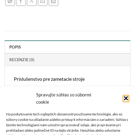
POPIS
RECENZIE (0)
Príslušenstvo pre zametacie stroje
Spravujte súhlas so súbormi
cookie
Na poskytovanie tých najlepších skúseností používame technológie, ako sú
súbory cookie na ukladanie a/alebo prístup k informáciám o zariadení. Súhlas s
O NÁS
týmito technológiami nám umožní spracovávať údaje, ako je správanie pri
prehliadaní alebo jedinečné ID na tejto stránke. Nesúhlas alebo odvolanie