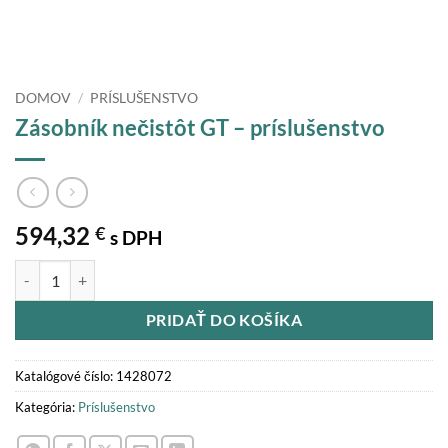
DOMOV
/
PRÍSLUŠENSTVO
Zásobník nečistôt GT – príslušenstvo
594,32
€
s DPH
množstvo Zásobník nečistôt GT - príslušenstvo
PRIDAŤ DO KOŠÍKA
Katalógové číslo:
1428072
Kategória:
Príslušenstvo